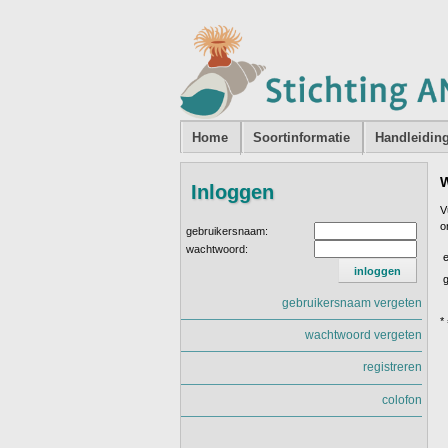
Home
Soortinformatie
Handleidin
W
Inloggen
V
o
gebruikersnaam:
wachtwoord:
e
gebruikersnaam vergeten
*
wachtwoord vergeten
registreren
colofon