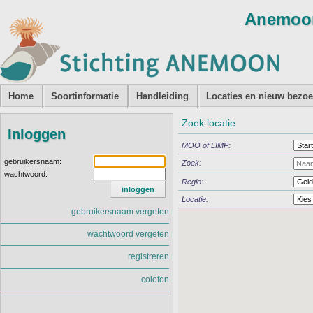
Home
Soortinformatie
Handleiding
Locaties en nieuw bezo
Zoek locatie
Inloggen
MOO of LIMP:
gebruikersnaam:
Zoek:
wachtwoord:
Regio:
Locatie:
gebruikersnaam vergeten
wachtwoord vergeten
registreren
colofon