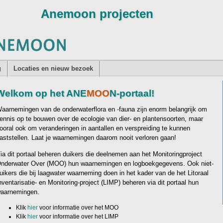
g
Locaties en nieuw bezoek
Welkom op het ANE
MOO
N-portaal!
aarnemingen van de onderwaterflora en -fauna zijn enorm belangrijk om
ennis op te bouwen over de ecologie van dier- en plantensoorten, maar
ooral ook om veranderingen in aantallen en verspreiding te kunnen
aststellen. Laat je waarnemingen daarom nooit verloren gaan!
ia dit portaal beheren duikers die deelnemen aan het Monitoringproject
nderwater Over (MOO) hun waarnemingen en logboekgegevens. Ook niet-
uikers die bij laagwater waarneming doen in het kader van de het Litoraal
nventarisatie- en Monitoring-project (LIMP) beheren via dit portaal hun
aarnemingen.
Klik
hier
voor informatie over het MOO
Klik
hier
voor informatie over het LIMP