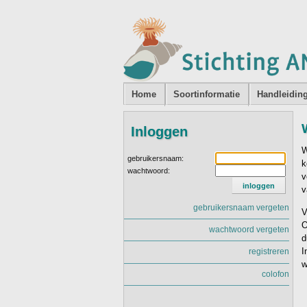
Home
Soortinformatie
Handleidin
Inloggen
W
gebruikersnaam:
k
wachtwoord:
v
v
gebruikersnaam vergeten
V
O
wachtwoord vergeten
d
I
registreren
w
colofon